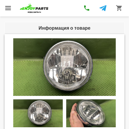
phone
shopping_cart
Toggle
navigation
Информация о товаре