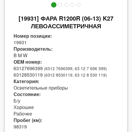
[19931] ФАРА R1200R (06-13) K27
ЛЕВОАССИМЕТРИЧНАЯ
Номер позиции:
19931
Производитель:
B M W
OEM номер:
63127696399
(6312 7696399, 63 12 7 696 399)
63128530119
(6312 8530119, 63 12 8 530 119)
Категория:
Осветительные приборы
Состояние:
Б/у
Хорошее
Рабочее
Пробег (км):
98319