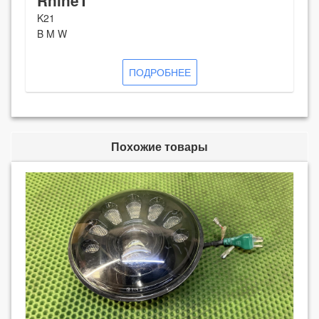
RnineT
K21
B M W
ПОДРОБНЕЕ
Похожие товары