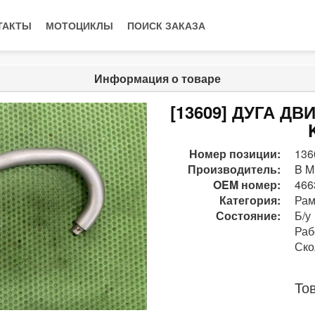
ТАКТЫ
МОТОЦИКЛЫ
ПОИСК ЗАКАЗА
Информация о товаре
[13609] ДУГА Д
Номер позиции:
136
Производитель:
B M
OEM номер:
466
Категория:
Рам
Состояние:
Б/у
Раб
Ско
То