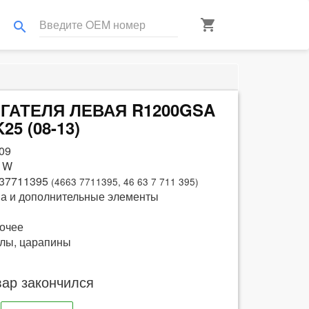
shopping_cart
search
ВИГАТЕЛЯ ЛЕВАЯ R1200GSA
K25 (08-13)
09
 W
37711395
(4663 7711395, 46 63 7 711 395)
а и дополнительные элементы
очее
лы, царапины
вар закончился