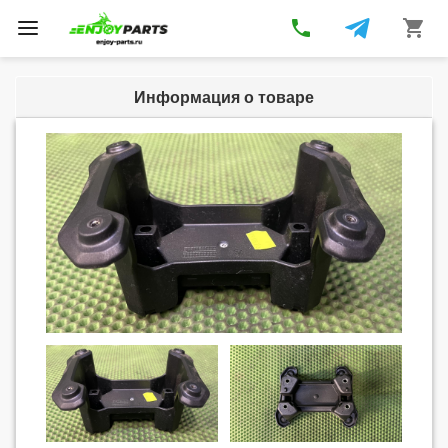
phone
shopping_cart
Toggle
navigation
Информация о товаре