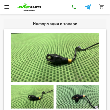
phone
shopping_cart
Toggle
navigation
Информация о товаре