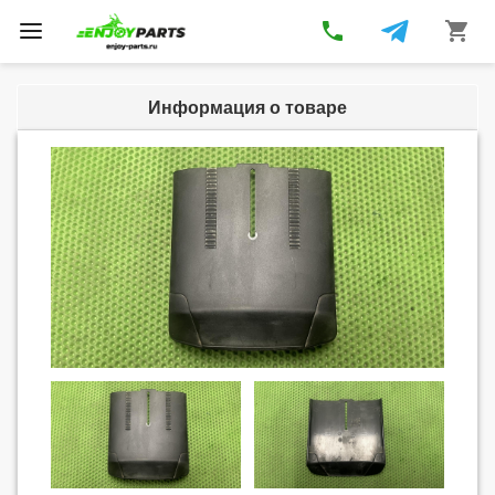
phone
shopping_cart
Toggle
navigation
Информация о товаре