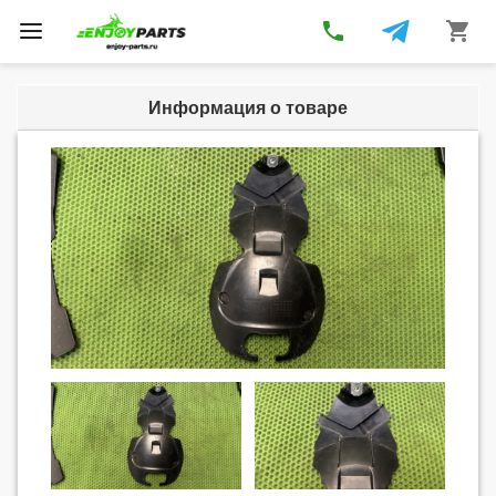
phone
shopping_cart
Toggle
navigation
Информация о товаре