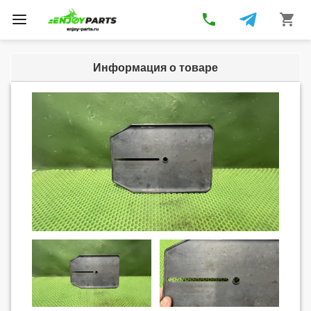
phone
shopping_cart
Toggle
navigation
Информация о товаре