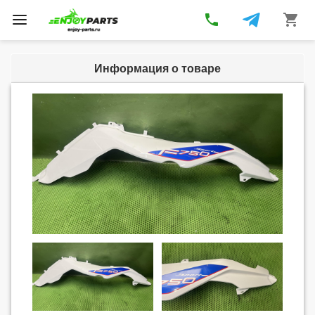
phone
shopping_cart
Toggle
navigation
Информация о товаре