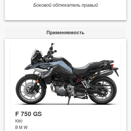
Боковой обтекатель правый
Применяемость
F 750 GS
K80
B M W