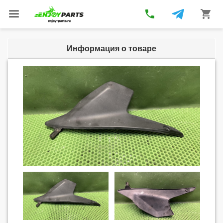
phone
shopping_cart
Toggle
navigation
Информация о товаре