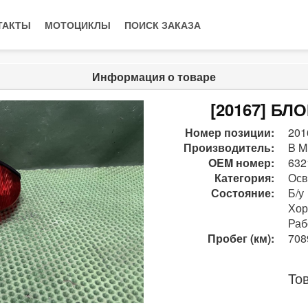
ТАКТЫ
МОТОЦИКЛЫ
ПОИСК ЗАКАЗА
Информация о товаре
[20167] Б
Номер позиции:
201
Производитель:
B M
OEM номер:
632
Категория:
Осв
Состояние:
Б/у
Хо
Раб
Пробег (км):
708
То