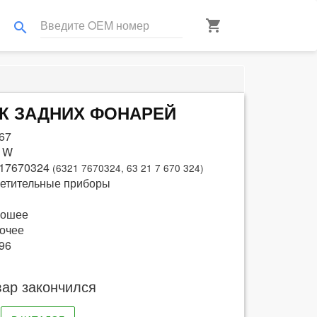
shopping_cart
search
ЛОК ЗАДНИХ ФОНАРЕЙ
67
 W
17670324
(6321 7670324, 63 21 7 670 324)
етительные приборы
рошее
очее
96
вар закончился