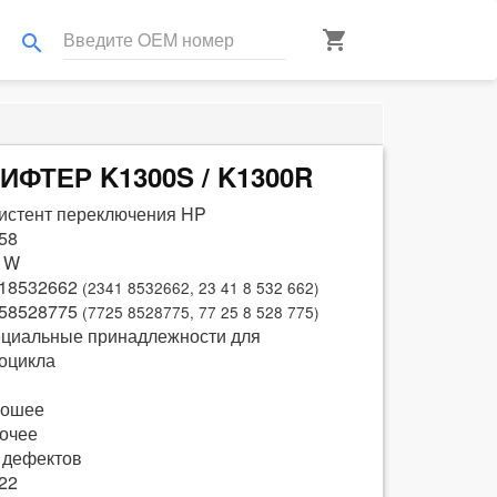
shopping_cart
search
ИФТЕР K1300S / K1300R
истент переключения HP
58
 W
18532662
(2341 8532662, 23 41 8 532 662)
58528775
(7725 8528775, 77 25 8 528 775)
циальные принадлежности для
оцикла
рошее
очее
 дефектов
22