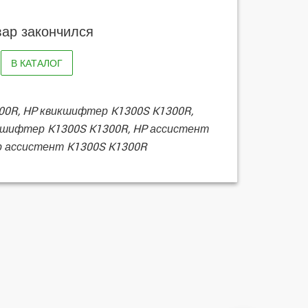
вар закончился
В КАТАЛОГ
300R, HP квикшифтер K1300S K1300R,
ик шифтер K1300S K1300R, HP ассистент
ер ассистент K1300S K1300R