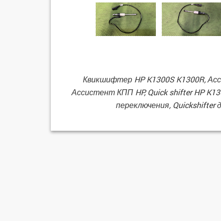
Квикшифтер HP K1300S K1300R, Асси
Ассистент КПП HP, Quick shifter HP K
переключения, Quickshifte