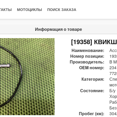
ТАКТЫ
МОТОЦИКЛЫ
ПОИСК ЗАКАЗА
Информация о товаре
[19358] КВИКШ
Наименование:
Асс
Номер позиции:
193
Производитель:
B M
OEM номер:
234
772
Категория:
Спе
мот
Состояние:
Б/у
Хо
Раб
Без
Пробег (км):
304