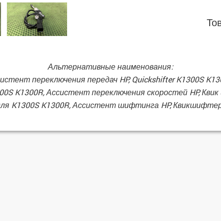
То
Альтернативные наименования:
стент переключения передач HP, Quickshifter K1300S K1
1300S K1300R, Ассистент переключения скоростей HP, Кв
r для K1300S K1300R, Ассистент шифтинга HP, Квикшифт