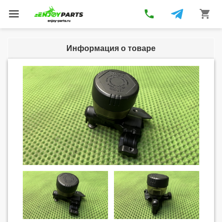
phone
shopping_cart
Toggle
navigation
Информация о товаре