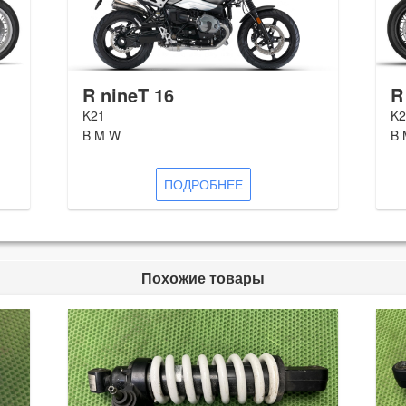
R nineT 16
R
K21
K2
B M W
B 
ПОДРОБНЕЕ
Похожие товары