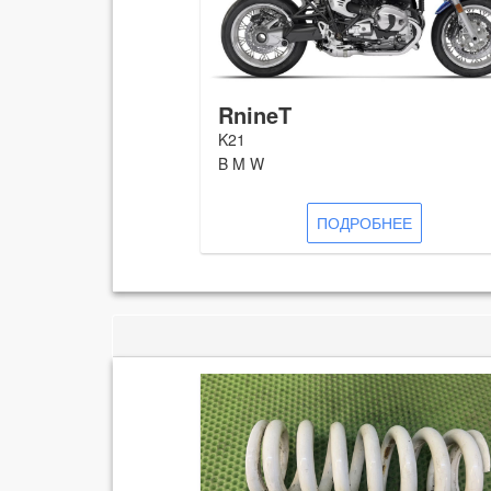
RnineT
K21
B M W
ПОДРОБНЕЕ