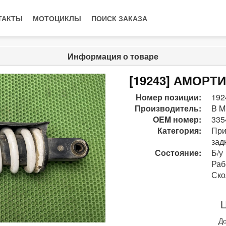
ТАКТЫ
МОТОЦИКЛЫ
ПОИСК ЗАКАЗА
Информация о товаре
[19243] АМОР
Номер позиции:
192
Производитель:
B M
OEM номер:
335
Категория:
При
зад
Состояние:
Б/у
Раб
Ско
Ц
До