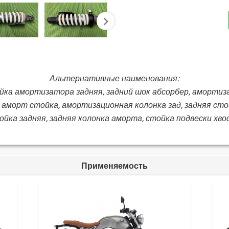
next
Альтернативные наименования:
йка амортизатора задняя, задний шок абсорбер, амортиза
 аморт стойка, амортизационная колонка зад, задняя ст
йка задняя, задняя колонка аморта, стойка подвески хв
Применяемость