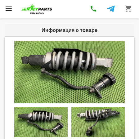
phone
shopping_cart
Toggle
navigation
Информация о товаре