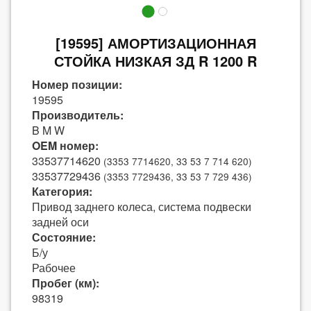
[19595] АМОРТИЗАЦИОННАЯ
СТОЙКА НИЗКАЯ ЗД R 1200 R
Номер позиции:
19595
Производитель:
B M W
OEM номер:
33537714620
(3353 7714620, 33 53 7 714 620)
33537729436
(3353 7729436, 33 53 7 729 436)
Категория:
Привод заднего колеса, система подвески
задней оси
Состояние:
Б/у
Рабочее
Пробег (км):
98319