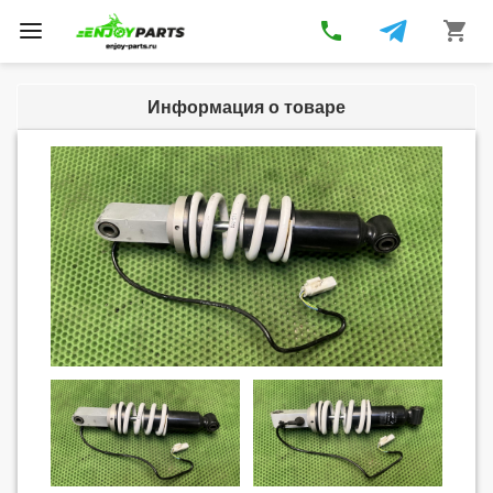
phone
shopping_cart
Toggle
navigation
Информация о товаре