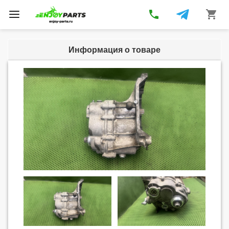
phone
shopping_cart
Toggle
navigation
Информация о товаре