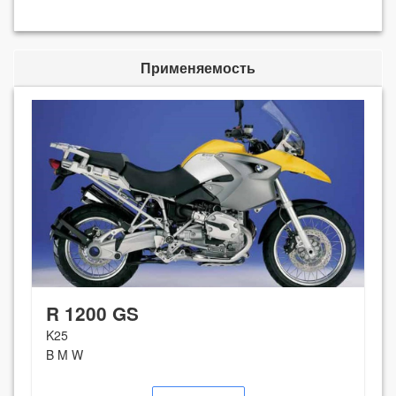
Применяемость
R 1200 GS
K25
B M W